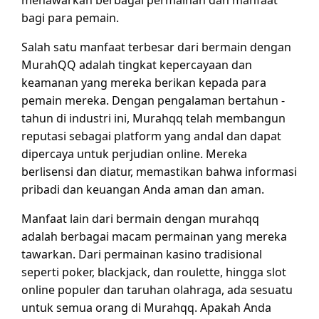
bagi para pemain.
Salah satu manfaat terbesar dari bermain dengan
MurahQQ adalah tingkat kepercayaan dan
keamanan yang mereka berikan kepada para
pemain mereka. Dengan pengalaman bertahun -
tahun di industri ini, Murahqq telah membangun
reputasi sebagai platform yang andal dan dapat
dipercaya untuk perjudian online. Mereka
berlisensi dan diatur, memastikan bahwa informasi
pribadi dan keuangan Anda aman dan aman.
Manfaat lain dari bermain dengan murahqq
adalah berbagai macam permainan yang mereka
tawarkan. Dari permainan kasino tradisional
seperti poker, blackjack, dan roulette, hingga slot
online populer dan taruhan olahraga, ada sesuatu
untuk semua orang di Murahqq. Apakah Anda