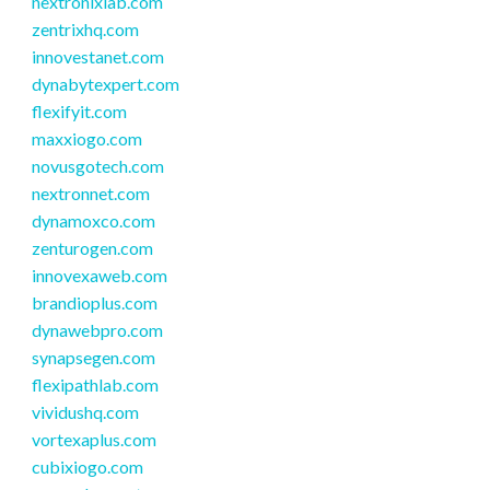
nextronixlab.com
zentrixhq.com
innovestanet.com
dynabytexpert.com
flexifyit.com
maxxiogo.com
novusgotech.com
nextronnet.com
dynamoxco.com
zenturogen.com
innovexaweb.com
brandioplus.com
dynawebpro.com
synapsegen.com
flexipathlab.com
vividushq.com
vortexaplus.com
cubixiogo.com