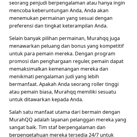
seorang penjudi berpengalaman atau hanya ingin
mencoba keberuntungan Anda, Anda akan
menemukan permainan yang sesuai dengan
preferensi dan tingkat keterampilan Anda.
Selain banyak pilihan permainan, Murahqq juga
menawarkan peluang dan bonus yang kompetitif
untuk para pemain mereka. Dengan program
promosi dan penghargaan reguler, pemain dapat
memaksimalkan kemenangan mereka dan
menikmati pengalaman judi yang lebih
bermanfaat. Apakah Anda seorang roller tinggi
atau pemain biasa, Murahqq memiliki sesuatu
untuk ditawarkan kepada Anda.
Salah satu manfaat utama dari bermain dengan
MurahQQ adalah layanan pelanggan mereka yang
sangat baik. Tim staf berpengalaman dan
berpengetahuan mereka tersedia 24/7 untuk