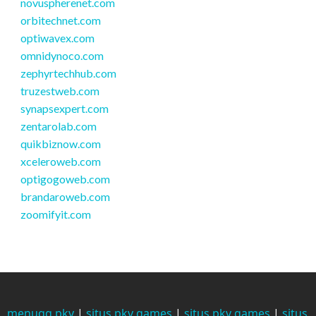
novuspherenet.com
orbitechnet.com
optiwavex.com
omnidynoco.com
zephyrtechhub.com
truzestweb.com
synapsexpert.com
zentarolab.com
quikbiznow.com
xceleroweb.com
optigogoweb.com
brandaroweb.com
zoomifyit.com
menuqq pkv
|
situs pkv games
|
situs pkv games
|
situs