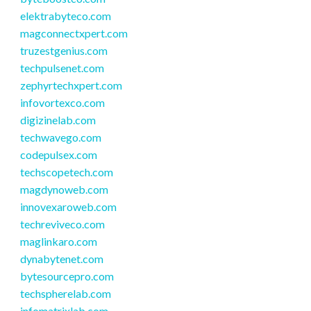
elektrabyteco.com
magconnectxpert.com
truzestgenius.com
techpulsenet.com
zephyrtechxpert.com
infovortexco.com
digizinelab.com
techwavego.com
codepulsex.com
techscopetech.com
magdynoweb.com
innovexaroweb.com
techreviveco.com
maglinkaro.com
dynabytenet.com
bytesourcepro.com
techspherelab.com
infomatrixlab.com