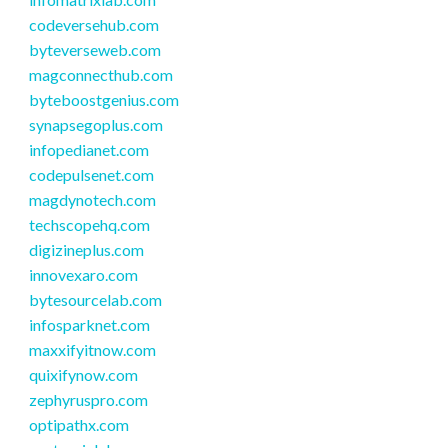
codeversehub.com
byteverseweb.com
magconnecthub.com
byteboostgenius.com
synapsegoplus.com
infopedianet.com
codepulsenet.com
magdynotech.com
techscopehq.com
digizineplus.com
innovexaro.com
bytesourcelab.com
infosparknet.com
maxxifyitnow.com
quixifynow.com
zephyruspro.com
optipathx.com