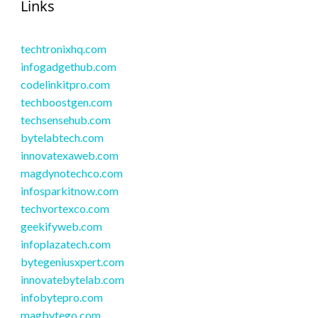
Links
techtronixhq.com
infogadgethub.com
codelinkitpro.com
techboostgen.com
techsensehub.com
bytelabtech.com
innovatexaweb.com
magdynotechco.com
infosparkitnow.com
techvortexco.com
geekifyweb.com
infoplazatech.com
bytegeniusxpert.com
innovatebytelab.com
infobytepro.com
magbytego.com