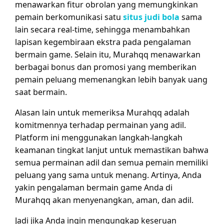
menawarkan fitur obrolan yang memungkinkan
pemain berkomunikasi satu
situs judi bola
sama
lain secara real-time, sehingga menambahkan
lapisan kegembiraan ekstra pada pengalaman
bermain game. Selain itu, Murahqq menawarkan
berbagai bonus dan promosi yang memberikan
pemain peluang memenangkan lebih banyak uang
saat bermain.
Alasan lain untuk memeriksa Murahqq adalah
komitmennya terhadap permainan yang adil.
Platform ini menggunakan langkah-langkah
keamanan tingkat lanjut untuk memastikan bahwa
semua permainan adil dan semua pemain memiliki
peluang yang sama untuk menang. Artinya, Anda
yakin pengalaman bermain game Anda di
Murahqq akan menyenangkan, aman, dan adil.
Jadi jika Anda ingin mengungkap keseruan