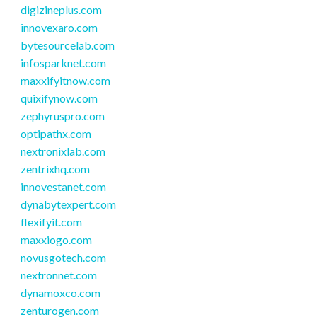
digizineplus.com
innovexaro.com
bytesourcelab.com
infosparknet.com
maxxifyitnow.com
quixifynow.com
zephyruspro.com
optipathx.com
nextronixlab.com
zentrixhq.com
innovestanet.com
dynabytexpert.com
flexifyit.com
maxxiogo.com
novusgotech.com
nextronnet.com
dynamoxco.com
zenturogen.com