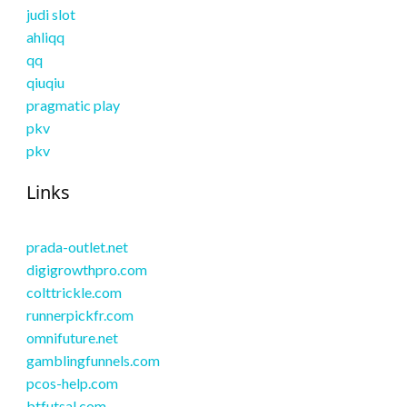
judi slot
ahliqq
qq
qiuqiu
pragmatic play
pkv
pkv
Links
prada-outlet.net
digigrowthpro.com
colttrickle.com
runnerpickfr.com
omnifuture.net
gamblingfunnels.com
pcos-help.com
btfutsal.com