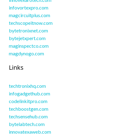
infovortexpro.com
magcircuitplus.com
techscopeitnow.com
bytetronixnet.com
bytejetxpert.com
maginspectco.com
magdynogo.com
Links
techtronixhq.com
infogadgethub.com
codelinkitpro.com
techboostgen.com
techsensehub.com
bytelabtech.com
innovatexaweb.com