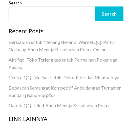
Search
Search
Recent Posts
Bersiaplah untuk Menang Besar di WarnetQQ: Pintu
Gerbang Anda Menuju Kesuksesan Poker Online
Aktifqq: Toko Terlengkap untuk Permainan Poker dan
Kasino
CentralQQ: Melihat Lebih Dekat Fitur dan Manfaatnya
Bebaskan Semangat Kompetitif Anda dengan Turnamen
Bandarq Bandarqq365
GarudaQQ: Tiket Anda Menuju Kesuksesan Poker
LINK LAINNYA