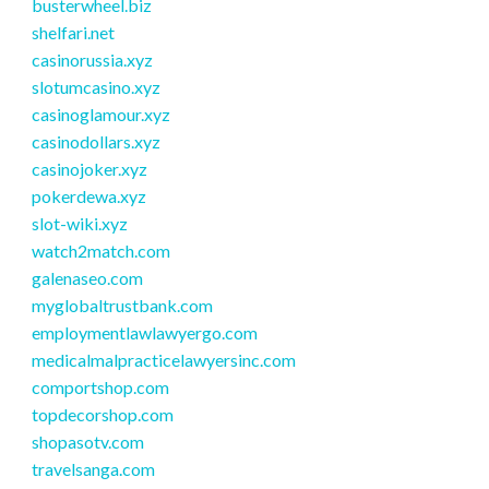
busterwheel.biz
shelfari.net
casinorussia.xyz
slotumcasino.xyz
casinoglamour.xyz
casinodollars.xyz
casinojoker.xyz
pokerdewa.xyz
slot-wiki.xyz
watch2match.com
galenaseo.com
myglobaltrustbank.com
employmentlawlawyergo.com
medicalmalpracticelawyersinc.com
comportshop.com
topdecorshop.com
shopasotv.com
travelsanga.com