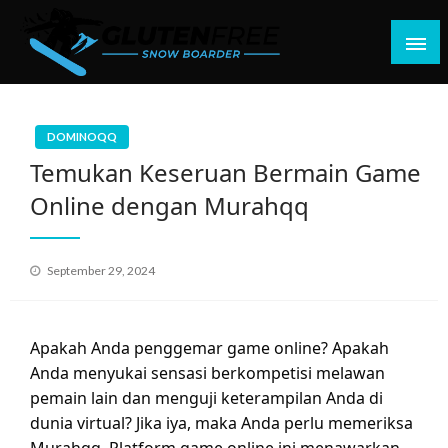
Skip
to
content
Nikmati bonus deposit pulsa di situs slot online
Situs Slot Online Terpercaya dengan
terpercaya. Dapatkan lebih banyak keuntungan dan
Bonus Deposit Pulsa
kesempatan menang dengan bonus menarik ini.
DOMINOQQ
Temukan Keseruan Bermain Game
Online dengan Murahqq
Posted
September 29, 2024
on
Apakah Anda penggemar game online? Apakah
Anda menyukai sensasi berkompetisi melawan
pemain lain dan menguji keterampilan Anda di
dunia virtual? Jika iya, maka Anda perlu memeriksa
Murahqq. Platform game online ini menawarkan