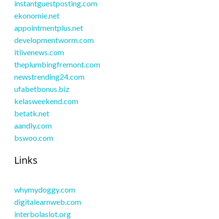
instantguestposting.com
ekonomie.net
appointmentplus.net
developmentworm.com
itlivenews.com
theplumbingfremont.com
newstrending24.com
ufabetbonus.biz
kelasweekend.com
betatk.net
aandly.com
bswoo.com
Links
whymydoggy.com
digitalearnweb.com
interbolaslot.org