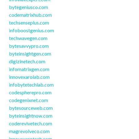
bytegeniusco.com
codematrixhub.com
techsenseplus.com
infoboostgenius.com
techwavegen.com
bytesavvypro.com
byteinsightgen.com
digizinetech.com
infomatrixgen.com
innovexarolab.com
infobytetechlab.com
codespherepro.com
codegenixnet.com
bytesourceweb.com
byteinsightnow.com
coderevivetech.com
magrevolveco.com
innovexarotech.com