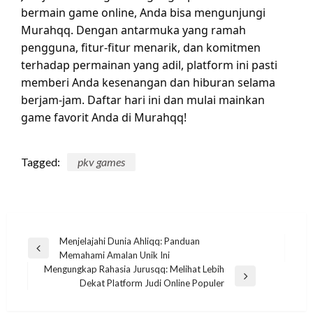
bermain game online, Anda bisa mengunjungi
Murahqq. Dengan antarmuka yang ramah
pengguna, fitur-fitur menarik, dan komitmen
terhadap permainan yang adil, platform ini pasti
memberi Anda kesenangan dan hiburan selama
berjam-jam. Daftar hari ini dan mulai mainkan
game favorit Anda di Murahqq!
Tagged:
pkv games
Post
Menjelajahi Dunia Ahliqq: Panduan
Previous
Memahami Amalan Unik Ini
navigation
Post
Mengungkap Rahasia Jurusqq: Melihat Lebih
Next
Dekat Platform Judi Online Populer
Post