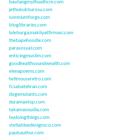
baotangmythuathcm.com
jethukukburosu.com
somniumforge.com
bloglibraries.com
luleburgaznakliyatfirmasi.com
thebapehoodie.com
parasosyal.com
enticingmuslim.com
goodhealthsoundwealth.com
elenapoems.com
hellmouseretro.com
fcsabatehran.com
dogemutants.com
duramaxtop.com
takamasoudia.com
twdoingthings.com
stellabluedesignsco.com
paulsauthor.com