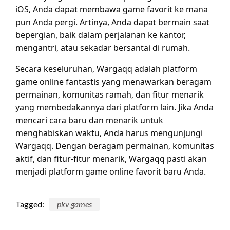
iOS, Anda dapat membawa game favorit ke mana
pun Anda pergi. Artinya, Anda dapat bermain saat
bepergian, baik dalam perjalanan ke kantor,
mengantri, atau sekadar bersantai di rumah.
Secara keseluruhan, Wargaqq adalah platform
game online fantastis yang menawarkan beragam
permainan, komunitas ramah, dan fitur menarik
yang membedakannya dari platform lain. Jika Anda
mencari cara baru dan menarik untuk
menghabiskan waktu, Anda harus mengunjungi
Wargaqq. Dengan beragam permainan, komunitas
aktif, dan fitur-fitur menarik, Wargaqq pasti akan
menjadi platform game online favorit baru Anda.
Tagged:
pkv games