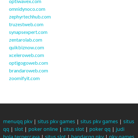
optiwavex.com
omnidynoco.com
zephyrtechhub.com
truzestweb.com
synapsexpert.com
zentarolab.com
quikbiznow.com
xceleroweb.com
optigogoweb.com
brandaroweb.com
zoomifyit.com
menuqq pkv
|
situs pkv games
|
situs pkv games
|
situs
qq
|
slot
|
poker online
|
situs slot
|
poker qq
|
judi
bola terpercaya
|
situs slot
|
bandarqq pkv
|
pkv games