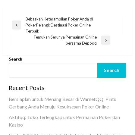
Post
Bebaskan Keterampilan Poker Anda di
PokerPelangi: Destinasi Poker Online
navigation
Previous
Terbaik
Post
Temukan Serunya Permainan Online
Next
bersama Depoqq
Post
Search
Search
Recent Posts
Bersiaplah untuk Menang Besar di WarnetQQ: Pintu
Gerbang Anda Menuju Kesuksesan Poker Online
Aktifqq: Toko Terlengkap untuk Permainan Poker dan
Kasino