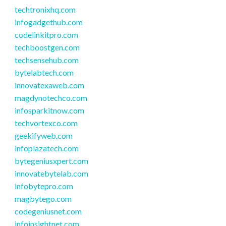
techtronixhq.com
infogadgethub.com
codelinkitpro.com
techboostgen.com
techsensehub.com
bytelabtech.com
innovatexaweb.com
magdynotechco.com
infosparkitnow.com
techvortexco.com
geekifyweb.com
infoplazatech.com
bytegeniusxpert.com
innovatebytelab.com
infobytepro.com
magbytego.com
codegeniusnet.com
infoinsightnet.com