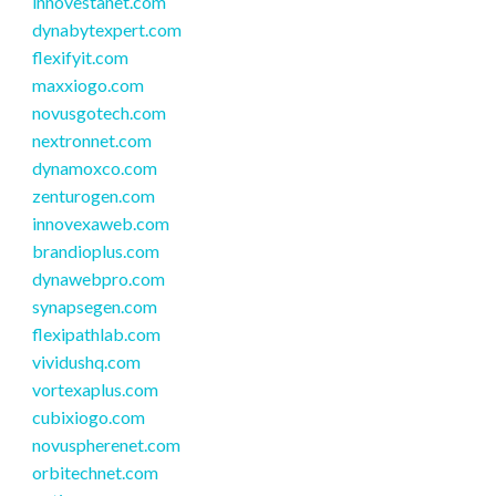
innovestanet.com
dynabytexpert.com
flexifyit.com
maxxiogo.com
novusgotech.com
nextronnet.com
dynamoxco.com
zenturogen.com
innovexaweb.com
brandioplus.com
dynawebpro.com
synapsegen.com
flexipathlab.com
vividushq.com
vortexaplus.com
cubixiogo.com
novuspherenet.com
orbitechnet.com