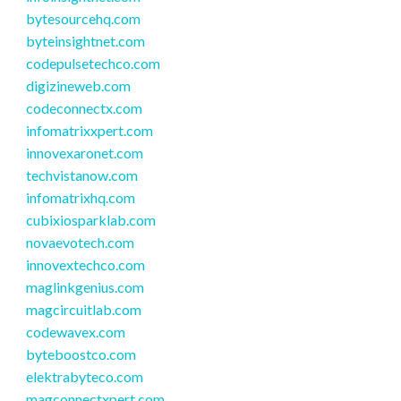
bytesourcehq.com
byteinsightnet.com
codepulsetechco.com
digizineweb.com
codeconnectx.com
infomatrixxpert.com
innovexaronet.com
techvistanow.com
infomatrixhq.com
cubixiosparklab.com
novaevotech.com
innovextechco.com
maglinkgenius.com
magcircuitlab.com
codewavex.com
byteboostco.com
elektrabyteco.com
magconnectxpert.com