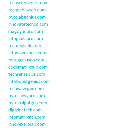
techscopexpert.com
techpediaweb.com
bytelabgenius.com
innovatetechco.com
magdynopro.com
infoplazapro.com
techreviveit.com
infowavexpert.com
bytegeniusco.com
codematrixhub.com
techsenseplus.com
infoboostgenius.com
techwavegen.com
bytesavvypro.com
byteinsightgen.com
digizinetech.com
infomatrixgen.com
innovexarolab.com