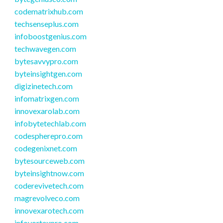
codematrixhub.com
techsenseplus.com
infoboostgenius.com
techwavegen.com
bytesavvypro.com
byteinsightgen.com
digizinetech.com
infomatrixgen.com
innovexarolab.com
infobytetechlab.com
codespherepro.com
codegenixnet.com
bytesourceweb.com
byteinsightnow.com
coderevivetech.com
magrevolveco.com
innovexarotech.com
infovortexpro.com