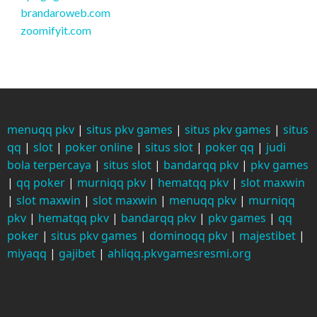
brandaroweb.com
zoomifyit.com
menuqq pkv
|
situs pkv games
|
situs pkv games
|
situs
qq
|
slot
|
poker online
|
situs slot
|
poker qq
|
judi
bola terpercaya
|
situs slot
|
bandarqq pkv
|
pkv games
|
qq poker
|
murniqq pkv
|
hematqq pkv
|
slot maxwin
|
slot maxwin
|
slot maxwin
|
menuqq pkv
|
murniqq
pkv
|
hematqq pkv
|
bandarqq pkv
|
pkv games
|
qq
poker
|
situs pkv games
|
dominoqq pkv
|
majestibet
|
miyaqq
|
gajibet
|
ahliqq.pkvgamesresmi.org