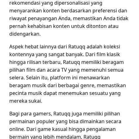
rekomendasi yang dipersonalisasi yang
menyarankan konten berdasarkan preferensi dan
riwayat penayangan Anda, memastikan Anda tidak
pernah kehabisan konten untuk ditonton atau
didengarkan.
Aspek hebat lainnya dari Ratuqq adalah koleksi
kontennya yang sangat banyak. Dari film klasik
hingga rilisan terbaru, Ratuqq memiliki beragam
pilihan film dan acara TV yang memenuhi semua
selera. Selain itu, platform ini menawarkan
beragam musik dari berbagai genre, memastikan
pecinta musik dapat menemukan sesuatu yang
mereka sukai.
Bagi para gamers, Ratuqq juga memiliki pilihan
permainan populer yang bisa dimainkan secara
online. Dari game kasual hingga pengalaman
bermain yang lebih mendalam, Ratuqq