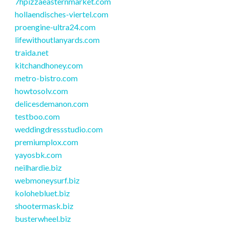
7hpizzaeasternmarket.com
hollaendisches-viertel.com
proengine-ultra24.com
lifewithoutlanyards.com
traida.net
kitchandhoney.com
metro-bistro.com
howtosolv.com
delicesdemanon.com
testboo.com
weddingdressstudio.com
premiumplox.com
yayosbk.com
neilhardie.biz
webmoneysurf.biz
kolohebluet.biz
shootermask.biz
busterwheel.biz