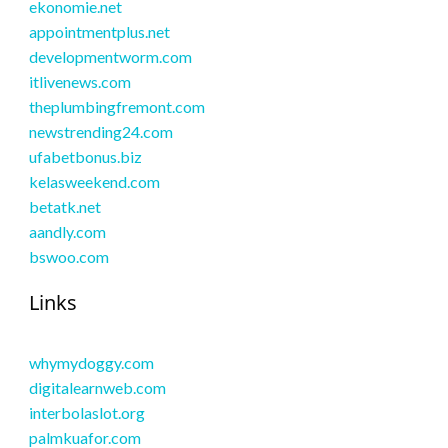
ekonomie.net
appointmentplus.net
developmentworm.com
itlivenews.com
theplumbingfremont.com
newstrending24.com
ufabetbonus.biz
kelasweekend.com
betatk.net
aandly.com
bswoo.com
Links
whymydoggy.com
digitalearnweb.com
interbolaslot.org
palmkuafor.com