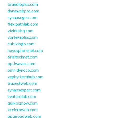
brandioplus.com
dynawebpro.com
synapsegen.com
flexipathlab.com
vividushq.com
vortexaplus.com
cubixiogo.com
novuspherenet.com
orbitechnet.com
optiwavex.com
omnidynoco.com
zephyrtechhub.com
truzestweb.com
synapsexpert.com
zentarolab.com
quikbiznow.com
xceleroweb.com
optigogoweb.com