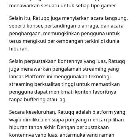
menawarkan sesuatu untuk setiap tipe gamer.
Selain itu, Ratuqq juga menyiarkan acara langsung,
seperti konser, pertandingan olahraga, dan acara
penghargaan, memungkinkan pengguna untuk
terus mengikuti perkembangan terkini di dunia
hiburan.
Selain perpustakaan kontennya yang luas, Ratuqq
juga menawarkan pengalaman streaming yang
lancar. Platform ini menggunakan teknologi
streaming berkualitas tinggi untuk memastikan
pengguna dapat menikmati konten favoritnya
tanpa buffering atau lag.
Secara keseluruhan, Ratuqq adalah platform yang
wajib dimiliki oleh siapa pun yang mencari pilihan
hiburan tanpa akhir. Dengan perpustakaan
kontennya yang luas, antarmuka yang ramah