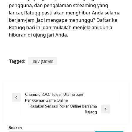
pengguna, dan pengalaman streaming yang
lancar, Ratuqq pasti akan menghibur Anda selama
berjam-jam. Jadi mengapa menunggu? Daftar ke
Ratuqq hari ini dan mulailah menjelajahi dunia
hiburan di ujung jari Anda.
Tagged:
pkv games
Post
ChampionQQ: Tujuan Utama bagi
Previous
Penggemar Game Online
navigation
Post
Rasakan Sensasi Poker Online bersama
Next
Rajaqq
Post
Search