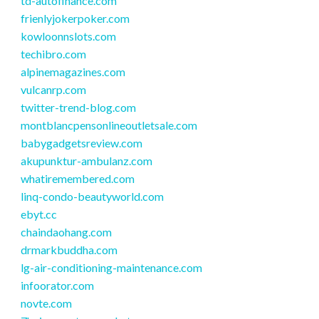
td-autofinance.com
frienlyjokerpoker.com
kowloonnslots.com
techibro.com
alpinemagazines.com
vulcanrp.com
twitter-trend-blog.com
montblancpensonlineoutletsale.com
babygadgetsreview.com
akupunktur-ambulanz.com
whatiremembered.com
linq-condo-beautyworld.com
ebyt.cc
chaindaohang.com
drmarkbuddha.com
lg-air-conditioning-maintenance.com
infoorator.com
novte.com