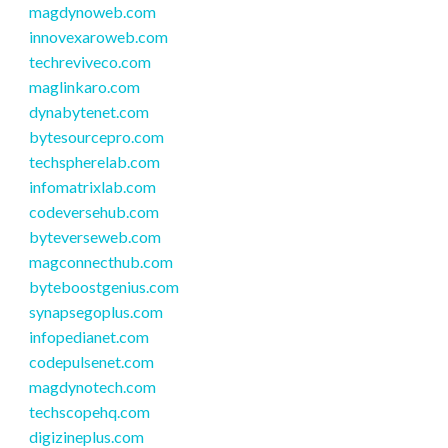
magdynoweb.com
innovexaroweb.com
techreviveco.com
maglinkaro.com
dynabytenet.com
bytesourcepro.com
techspherelab.com
infomatrixlab.com
codeversehub.com
byteverseweb.com
magconnecthub.com
byteboostgenius.com
synapsegoplus.com
infopedianet.com
codepulsenet.com
magdynotech.com
techscopehq.com
digizineplus.com