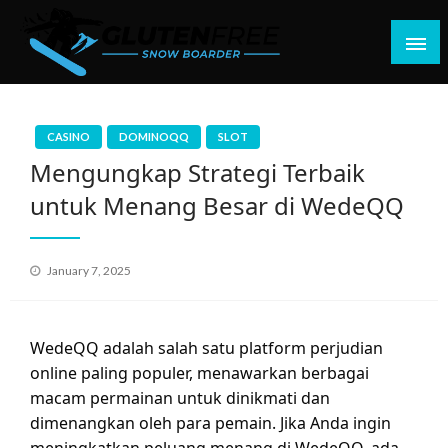
Skip
to
content
Nikmati bonus deposit pulsa di situs slot online
Situs Slot Online Terpercaya dengan
terpercaya. Dapatkan lebih banyak keuntungan dan
Bonus Deposit Pulsa
kesempatan menang dengan bonus menarik ini.
CASINO
DOMINOQQ
SLOT
Mengungkap Strategi Terbaik
untuk Menang Besar di WedeQQ
Posted
January 7, 2025
on
WedeQQ adalah salah satu platform perjudian
online paling populer, menawarkan berbagai
macam permainan untuk dinikmati dan
dimenangkan oleh para pemain. Jika Anda ingin
meningkatkan peluang menang di WedeQQ, ada