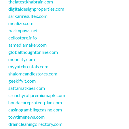
thelatestkhabrain.com
digitaldesignproperties.com
sarkariresultex.com
mealizo.com
barknpaws.net
cellostore.info
asmediamaker.com
globalthoughtonline.com
moneiify.com
myyatchrentals.com
shalomcandlestores.com
geekifyit.com
sattamatkaes.com
crunchyrollpremiumapk.com
hondacareprotectplan.com
casinogamblingcasino.com
towtimenews.com
draincleaningdirectory.com