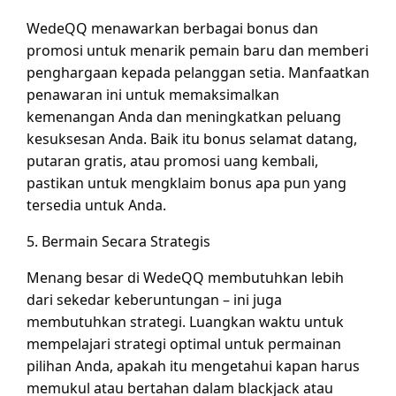
WedeQQ menawarkan berbagai bonus dan
promosi untuk menarik pemain baru dan memberi
penghargaan kepada pelanggan setia. Manfaatkan
penawaran ini untuk memaksimalkan
kemenangan Anda dan meningkatkan peluang
kesuksesan Anda. Baik itu bonus selamat datang,
putaran gratis, atau promosi uang kembali,
pastikan untuk mengklaim bonus apa pun yang
tersedia untuk Anda.
5. Bermain Secara Strategis
Menang besar di WedeQQ membutuhkan lebih
dari sekedar keberuntungan – ini juga
membutuhkan strategi. Luangkan waktu untuk
mempelajari strategi optimal untuk permainan
pilihan Anda, apakah itu mengetahui kapan harus
memukul atau bertahan dalam blackjack atau