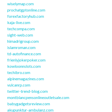
wiselymap.com
prochatgptonline.com
forexfactoryhub.com
kaja-live.com
techcompa.com
sight-web.com
himadrigroup.com
islamroman.com
td-autofinance.com
frienlyjokerpoker.com
kowloonnslots.com
techibro.com
alpinemagazines.com
vulcanrp.com
twitter-trend-blog.com
montblancpensonlineoutletsale.com
babygadgetsreview.com
akupunktur-ambulanz.com