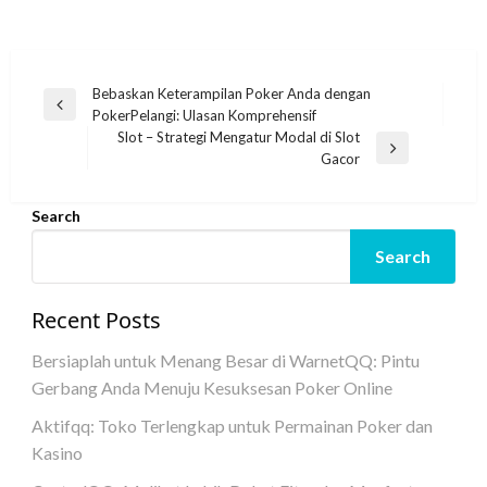
Post
Bebaskan Keterampilan Poker Anda dengan
Previous
PokerPelangi: Ulasan Komprehensif
navigation
Post
Slot – Strategi Mengatur Modal di Slot
Next
Gacor
Post
Search
Search
Recent Posts
Bersiaplah untuk Menang Besar di WarnetQQ: Pintu
Gerbang Anda Menuju Kesuksesan Poker Online
Aktifqq: Toko Terlengkap untuk Permainan Poker dan
Kasino