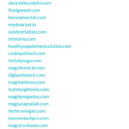
desirablecodeful.com
flexigennet.com
heronameclub.com
medmarket.io
outdoortablez.com
infotomy.com
healthysupplementsolution.com
codespottech.com
techdynogo.com
magchronicle.com
digipediatech.com
maglinkitnow.com
byteinsightweb.com
magdynogenius.com
magsynapselab.com
techtronixgen.com
innovextechpro.com
magcircuitweb.com