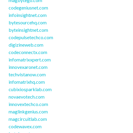
magbytego.com
codegeniusnet.com
infoinsightnet.com
bytesourcehq.com
byteinsightnet.com
codepulsetechco.com
digizineweb.com
codeconnectx.com
infomatrixxpert.com
innovexaronet.com
techvistanow.com
infomatrixhq.com
cubixiosparklab.com
novaevotech.com
innovextechco.com
maglinkgenius.com
magcircuitlab.com
codewavex.com