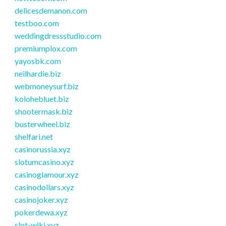
delicesdemanon.com
testboo.com
weddingdressstudio.com
premiumplox.com
yayosbk.com
neilhardie.biz
webmoneysurf.biz
kolohebluet.biz
shootermask.biz
busterwheel.biz
shelfari.net
casinorussia.xyz
slotumcasino.xyz
casinoglamour.xyz
casinodollars.xyz
casinojoker.xyz
pokerdewa.xyz
slot-wiki.xyz