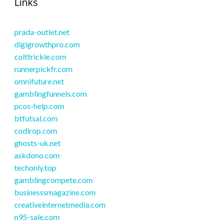
Links
prada-outlet.net
digigrowthpro.com
colttrickle.com
runnerpickfr.com
omnifuture.net
gamblingfunnels.com
pcos-help.com
btfutsal.com
codirop.com
ghosts-uk.net
askdono.com
techonly.top
gamblingcompete.com
businesssmagazine.com
creativeinternetmedia.com
n95-sale.com