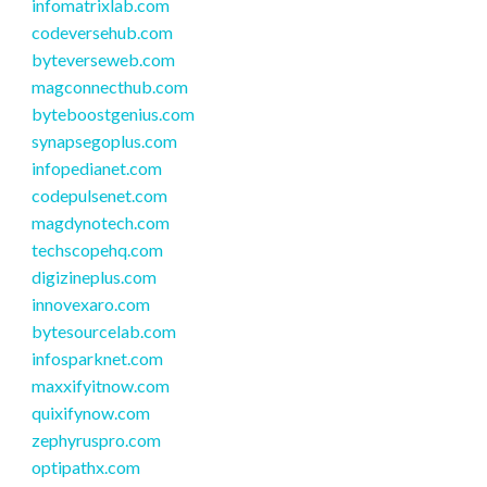
infomatrixlab.com
codeversehub.com
byteverseweb.com
magconnecthub.com
byteboostgenius.com
synapsegoplus.com
infopedianet.com
codepulsenet.com
magdynotech.com
techscopehq.com
digizineplus.com
innovexaro.com
bytesourcelab.com
infosparknet.com
maxxifyitnow.com
quixifynow.com
zephyruspro.com
optipathx.com