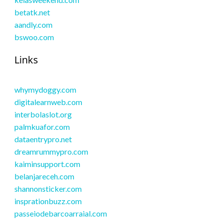
betatk.net
aandly.com
bswoo.com
Links
whymydoggy.com
digitalearnweb.com
interbolaslot.org
palmkuafor.com
dataentrypro.net
dreamrummypro.com
kaiminsupport.com
belanjareceh.com
shannonsticker.com
insprationbuzz.com
passeiodebarcoarraial.com