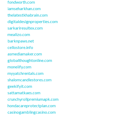
fondworth.com
iamseharkhan.com
thelatestkhabrain.com
digitaldesignproperties.com
sarkariresultex.com
mealizo.com
barknpaws.net
cellostore.info
asmediamaker.com
globalthoughtonline.com
moneiify.com
myyatchrentals.com
shalomcandlestores.com
geekifyit.com
sattamatkaes.com
crunchyrollpremiumapk.com
hondacareprotectplan.com
casinogamblingcasino.com