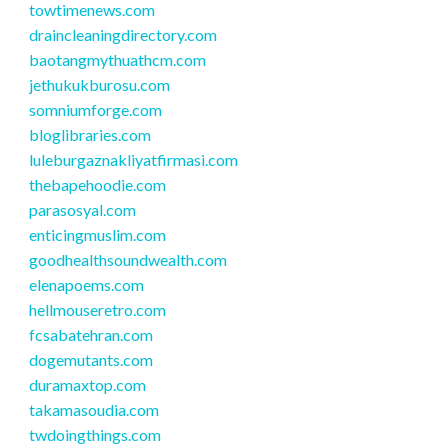
towtimenews.com
draincleaningdirectory.com
baotangmythuathcm.com
jethukukburosu.com
somniumforge.com
bloglibraries.com
luleburgaznakliyatfirmasi.com
thebapehoodie.com
parasosyal.com
enticingmuslim.com
goodhealthsoundwealth.com
elenapoems.com
hellmouseretro.com
fcsabatehran.com
dogemutants.com
duramaxtop.com
takamasoudia.com
twdoingthings.com