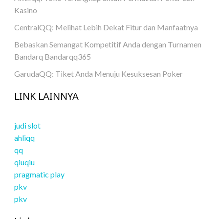
Kasino
CentralQQ: Melihat Lebih Dekat Fitur dan Manfaatnya
Bebaskan Semangat Kompetitif Anda dengan Turnamen
Bandarq Bandarqq365
GarudaQQ: Tiket Anda Menuju Kesuksesan Poker
LINK LAINNYA
judi slot
ahliqq
qq
qiuqiu
pragmatic play
pkv
pkv