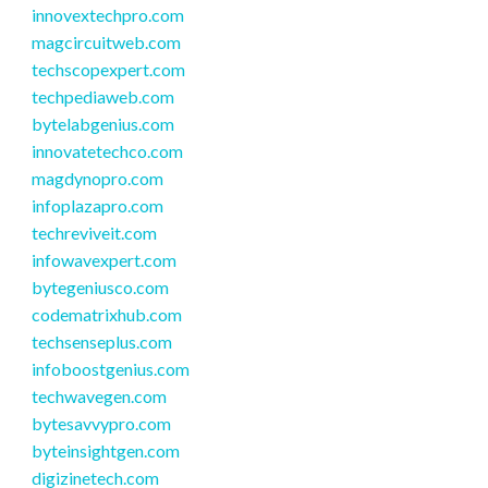
innovextechpro.com
magcircuitweb.com
techscopexpert.com
techpediaweb.com
bytelabgenius.com
innovatetechco.com
magdynopro.com
infoplazapro.com
techreviveit.com
infowavexpert.com
bytegeniusco.com
codematrixhub.com
techsenseplus.com
infoboostgenius.com
techwavegen.com
bytesavvypro.com
byteinsightgen.com
digizinetech.com