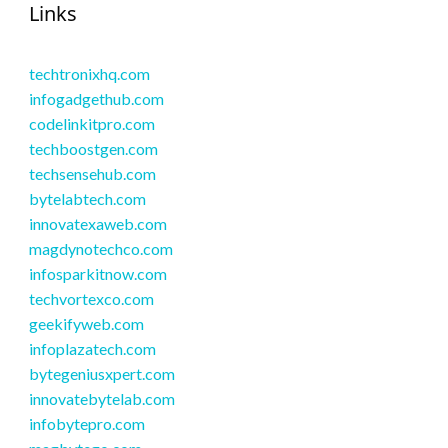
Links
techtronixhq.com
infogadgethub.com
codelinkitpro.com
techboostgen.com
techsensehub.com
bytelabtech.com
innovatexaweb.com
magdynotechco.com
infosparkitnow.com
techvortexco.com
geekifyweb.com
infoplazatech.com
bytegeniusxpert.com
innovatebytelab.com
infobytepro.com