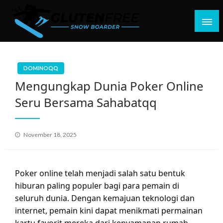
Skip
to
content
Nikmati bonus deposit pulsa di situs slot online
Situs Slot Online Terpercaya dengan
terpercaya. Dapatkan lebih banyak keuntungan dan
Bonus Deposit Pulsa
kesempatan menang dengan bonus menarik ini.
DOMINOQQ
Mengungkap Dunia Poker Online
Seru Bersama Sahabatqq
Posted
November 18, 2025
on
Poker online telah menjadi salah satu bentuk
hiburan paling populer bagi para pemain di
seluruh dunia. Dengan kemajuan teknologi dan
internet, pemain kini dapat menikmati permainan
kartu favorit mereka dari kenyamanan rumah