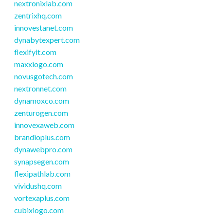
nextronixlab.com
zentrixhq.com
innovestanet.com
dynabytexpert.com
flexifyit.com
maxxiogo.com
novusgotech.com
nextronnet.com
dynamoxco.com
zenturogen.com
innovexaweb.com
brandioplus.com
dynawebpro.com
synapsegen.com
flexipathlab.com
vividushq.com
vortexaplus.com
cubixiogo.com