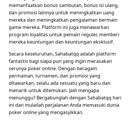
memanfaatkan bonus sambutan, bonus isi ulang,
dan promosi lainnya untuk meningkatkan uang
mereka dan meningkatkan pengalaman bermain
game mereka. Platform ini juga menawarkan
program loyalitas untuk pemain reguler, memberi
mereka keuntungan dan keuntungan eksklusif.
Secara keseluruhan, Sahabatqq adalah platform
fantastis bagi siapa pun yang ingin merasakan
serunya poker online. Dengan beragam
permainan, turnamen, dan promosi yang
ditawarkan, selalu ada sesuatu yang baru dan
menarik untuk ditemukan. Jadi mengapa
menunggu? Bergabunglah dengan Sahabatqq hari
ini dan mulailah perjalanan Anda memasuki dunia
poker online yang mengasyikkan.