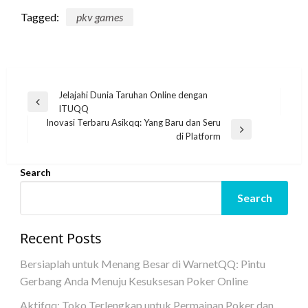
Tagged:
pkv games
Post
Jelajahi Dunia Taruhan Online dengan
Previous
ITUQQ
navigation
Post
Inovasi Terbaru Asikqq: Yang Baru dan Seru
Next
di Platform
Post
Search
Search
Recent Posts
Bersiaplah untuk Menang Besar di WarnetQQ: Pintu
Gerbang Anda Menuju Kesuksesan Poker Online
Aktifqq: Toko Terlengkap untuk Permainan Poker dan