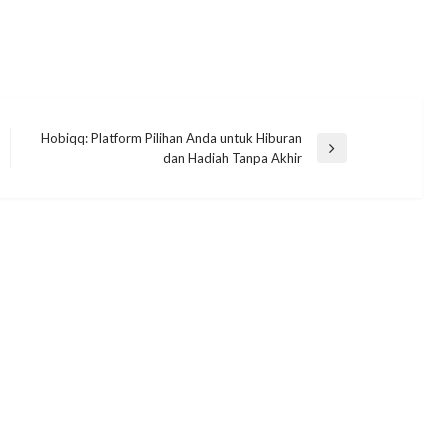
Hobiqq: Platform Pilihan Anda untuk Hiburan
Next
dan Hadiah Tanpa Akhir
Post