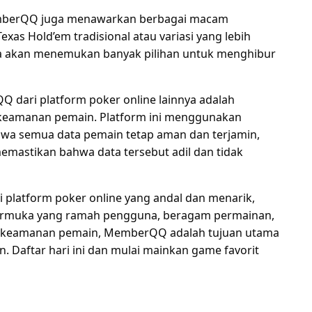
emberQQ juga menawarkan berbagai macam
exas Hold’em tradisional atau variasi yang lebih
da akan menemukan banyak pilihan untuk menghibur
ari platform poker online lainnya adalah
keamanan pemain. Platform ini menggunakan
hwa semua data pemain tetap aman dan terjamin,
emastikan bahwa data tersebut adil dan tidak
 platform poker online yang andal dan menarik,
rmuka yang ramah pengguna, beragam permainan,
n keamanan pemain, MemberQQ adalah tujuan utama
. Daftar hari ini dan mulai mainkan game favorit