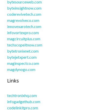
bytesourceweb.com
byteinsightnow.com
coderevivetech.com
magrevolveco.com
innovexarotech.com
infovortexpro.com
magcircuitplus.com
techscopeitnow.com
bytetronixnet.com
bytejetxpert.com
maginspectco.com
magdynogo.com
Links
techtronixhq.com
infogadgethub.com
codelinkitpro.com