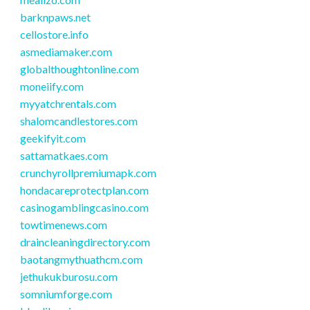
barknpaws.net
cellostore.info
asmediamaker.com
globalthoughtonline.com
moneiify.com
myyatchrentals.com
shalomcandlestores.com
geekifyit.com
sattamatkaes.com
crunchyrollpremiumapk.com
hondacareprotectplan.com
casinogamblingcasino.com
towtimenews.com
draincleaningdirectory.com
baotangmythuathcm.com
jethukukburosu.com
somniumforge.com