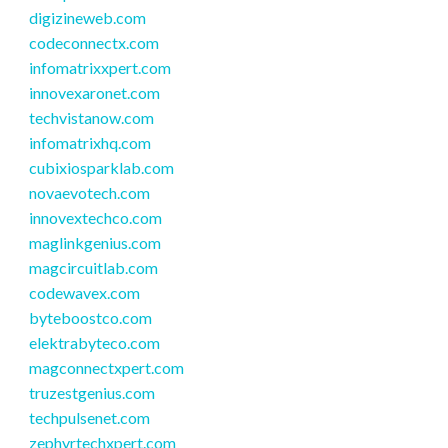
digizineweb.com
codeconnectx.com
infomatrixxpert.com
innovexaronet.com
techvistanow.com
infomatrixhq.com
cubixiosparklab.com
novaevotech.com
innovextechco.com
maglinkgenius.com
magcircuitlab.com
codewavex.com
byteboostco.com
elektrabyteco.com
magconnectxpert.com
truzestgenius.com
techpulsenet.com
zephyrtechxpert.com