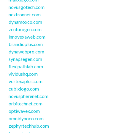
novusgotech.com
nextronnet.com
dynamoxco.com
zenturogen.com
innovexaweb.com
brandioplus.com
dynawebpro.com
synapsegen.com
flexipathlab.com
vividushq.com
vortexaplus.com
cubixiogo.com
novuspherenet.com
orbitechnet.com
optiwavex.com
omnidynoco.com
zephyrtechhub.com