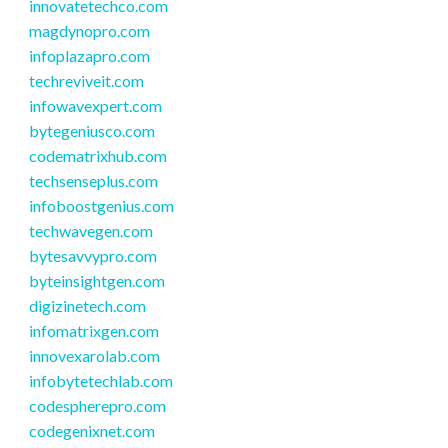
innovatetechco.com
magdynopro.com
infoplazapro.com
techreviveit.com
infowavexpert.com
bytegeniusco.com
codematrixhub.com
techsenseplus.com
infoboostgenius.com
techwavegen.com
bytesavvypro.com
byteinsightgen.com
digizinetech.com
infomatrixgen.com
innovexarolab.com
infobytetechlab.com
codespherepro.com
codegenixnet.com