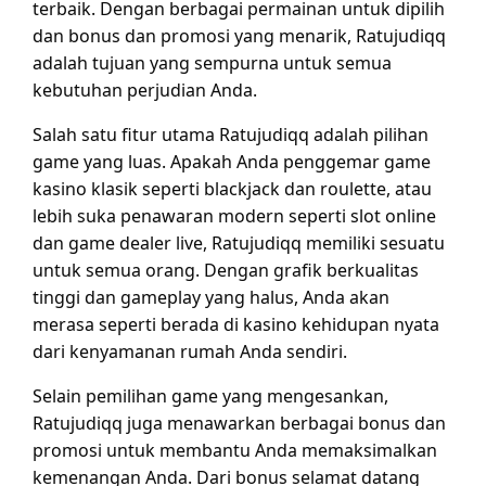
terbaik. Dengan berbagai permainan untuk dipilih
dan bonus dan promosi yang menarik, Ratujudiqq
adalah tujuan yang sempurna untuk semua
kebutuhan perjudian Anda.
Salah satu fitur utama Ratujudiqq adalah pilihan
game yang luas. Apakah Anda penggemar game
kasino klasik seperti blackjack dan roulette, atau
lebih suka penawaran modern seperti slot online
dan game dealer live, Ratujudiqq memiliki sesuatu
untuk semua orang. Dengan grafik berkualitas
tinggi dan gameplay yang halus, Anda akan
merasa seperti berada di kasino kehidupan nyata
dari kenyamanan rumah Anda sendiri.
Selain pemilihan game yang mengesankan,
Ratujudiqq juga menawarkan berbagai bonus dan
promosi untuk membantu Anda memaksimalkan
kemenangan Anda. Dari bonus selamat datang