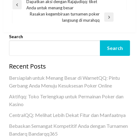
Post
Dapatkan aksi dengan Rajajudiqq: tiket
Previous
Anda untuk menang besar
navigation
Post
Rasakan kegembiraan turnamen poker
Next
langsung di murahqq
Post
Search
Search
Recent Posts
Bersiaplah untuk Menang Besar di WarnetQQ: Pintu
Gerbang Anda Menuju Kesuksesan Poker Online
Aktifqq: Toko Terlengkap untuk Permainan Poker dan
Kasino
CentralQQ: Melihat Lebih Dekat Fitur dan Manfaatnya
Bebaskan Semangat Kompetitif Anda dengan Turnamen
Bandarq Bandarqq365