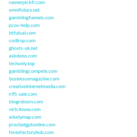
runnerpickfr.com
omnifuture.net
gamblingfunnels.com
pcos-help.com
btfutsal.com
codirop.com
ghosts-uk.net
askdono.com
techonly.top
gamblingcompete.com
businesssmagazine.com
creativeinternetmedia.com
n95-sale.com
blogreborn.com
virtcitnow.com
wiselymap.com
prochatgptonline.com
forexfactoryhub.com